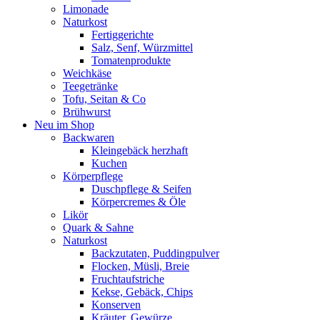
Limonade
Naturkost
Fertiggerichte
Salz, Senf, Würzmittel
Tomatenprodukte
Weichkäse
Teegetränke
Tofu, Seitan & Co
Brühwurst
Neu im Shop
Backwaren
Kleingebäck herzhaft
Kuchen
Körperpflege
Duschpflege & Seifen
Körpercremes & Öle
Likör
Quark & Sahne
Naturkost
Backzutaten, Puddingpulver
Flocken, Müsli, Breie
Fruchtaufstriche
Kekse, Gebäck, Chips
Konserven
Kräuter, Gewürze