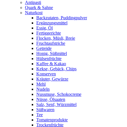
Antipasti
Quark & Sahne
Naturkost
Backzutaten, Puddingpulver
Ergänzungsmittel
Essig, Öl
Fertiggerichte
Flocken, Müsli, Breie
Fruchtaufstriche
Getreide
Honig, Süßmittel
Hülsenfrüchte
Kaffee & Kakao
Kekse, Gebäck, Chips
Konserven
Kräuter, Gewürze
Mehl
Nudeln
Nussmuse, Schokocreme
Nüsse, Ölsaaten
Salz, Senf, Würzmittel
Süßwaren
Tee
Tomatenprodukte
Trockenfrüchte