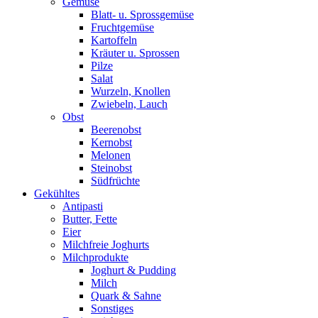
Gemüse
Blatt- u. Sprossgemüse
Fruchtgemüse
Kartoffeln
Kräuter u. Sprossen
Pilze
Salat
Wurzeln, Knollen
Zwiebeln, Lauch
Obst
Beerenobst
Kernobst
Melonen
Steinobst
Südfrüchte
Gekühltes
Antipasti
Butter, Fette
Eier
Milchfreie Joghurts
Milchprodukte
Joghurt & Pudding
Milch
Quark & Sahne
Sonstiges