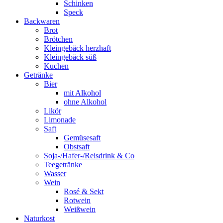
Schinken
Speck
Backwaren
Brot
Brötchen
Kleingebäck herzhaft
Kleingebäck süß
Kuchen
Getränke
Bier
mit Alkohol
ohne Alkohol
Likör
Limonade
Saft
Gemüsesaft
Obstsaft
Soja-/Hafer-/Reisdrink & Co
Teegetränke
Wasser
Wein
Rosé & Sekt
Rotwein
Weißwein
Naturkost