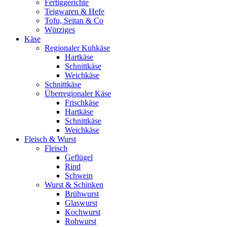
Fertiggerichte
Teigwaren & Hefe
Tofu, Seitan & Co
Würziges
Käse
Regionaler Kuhkäse
Hartkäse
Schnittkäse
Weichkäse
Schnittkäse
Überregionaler Käse
Frischkäse
Hartkäse
Schnittkäse
Weichkäse
Fleisch & Wurst
Fleisch
Geflügel
Rind
Schwein
Wurst & Schinken
Brühwurst
Glaswurst
Kochwurst
Rohwurst