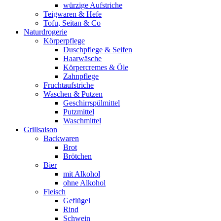
würzige Aufstriche
Teigwaren & Hefe
Tofu, Seitan & Co
Naturdrogerie
Körperpflege
Duschpflege & Seifen
Haarwäsche
Körpercremes & Öle
Zahnpflege
Fruchtaufstriche
Waschen & Putzen
Geschirrspülmittel
Putzmittel
Waschmittel
Grillsaison
Backwaren
Brot
Brötchen
Bier
mit Alkohol
ohne Alkohol
Fleisch
Geflügel
Rind
Schwein