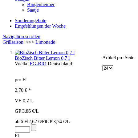
Bingenheimer
Saatje
Sonderangebote
Empfehlungen der Woche
Navigation scrollen
Grillsaison
>>>
Limonade
Artikel pro Seite:
BioZisch Bitter Lemon 0,7 l
Voelkel
EG-BIO
Deutschland
pro Fl
2,70 € *
VE 0,7 L
GP 3,86 €/L
ab 6 Fl
2,62 €/Fl
GP 3,74 €/L
Fl