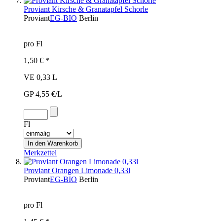
Proviant Kirsche & Granatapfel Schorle
Proviant
EG-BIO
Berlin
pro Fl
1,50 € *
VE 0,33 L
GP 4,55 €/L
Fl
Merkzettel
Proviant Orangen Limonade 0,33l
Proviant
EG-BIO
Berlin
pro Fl