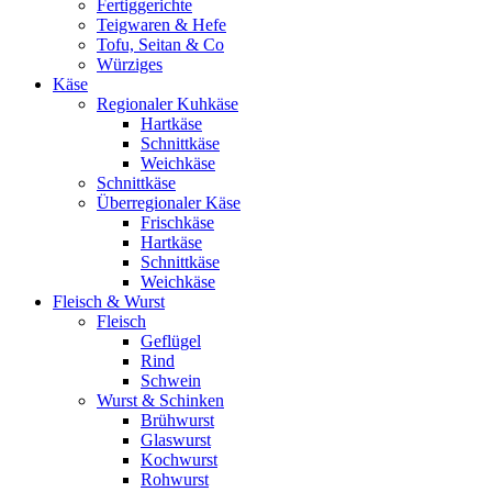
Fertiggerichte
Teigwaren & Hefe
Tofu, Seitan & Co
Würziges
Käse
Regionaler Kuhkäse
Hartkäse
Schnittkäse
Weichkäse
Schnittkäse
Überregionaler Käse
Frischkäse
Hartkäse
Schnittkäse
Weichkäse
Fleisch & Wurst
Fleisch
Geflügel
Rind
Schwein
Wurst & Schinken
Brühwurst
Glaswurst
Kochwurst
Rohwurst