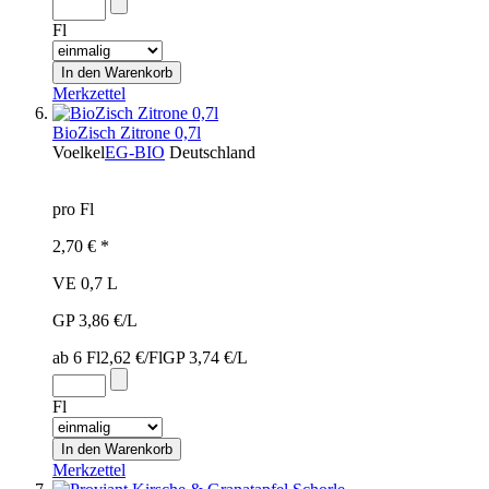
Fl
Merkzettel
BioZisch Zitrone 0,7l
Voelkel
EG-BIO
Deutschland
pro Fl
2,70 € *
VE 0,7 L
GP 3,86 €/L
ab 6 Fl
2,62 €/Fl
GP 3,74 €/L
Fl
Merkzettel