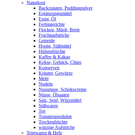
Naturkost
Backzutaten, Puddingpulver
Ergänzungsmittel
Essig, Öl
Fertiggerichte
Flocken, Müsli, Breie
Fruchtaufstriche
Getreide
Honig, Süßmittel
Hülsenfrüchte
Kaffee & Kakao
Kekse, Gebäck, Chips
Konserven
Kräuter, Gewürze
Mehl
Nudeln
Nussmuse, Schokocreme
Nüsse, Ölsaaten
Salz, Senf, Würzmittel
Süßwaren
Tee
Tomatenprodukte
Trockenfrüchte
würzige Aufstriche
Teigwaren & Hefe