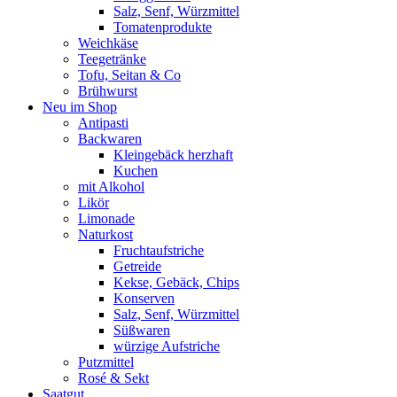
Salz, Senf, Würzmittel
Tomatenprodukte
Weichkäse
Teegetränke
Tofu, Seitan & Co
Brühwurst
Neu im Shop
Antipasti
Backwaren
Kleingebäck herzhaft
Kuchen
mit Alkohol
Likör
Limonade
Naturkost
Fruchtaufstriche
Getreide
Kekse, Gebäck, Chips
Konserven
Salz, Senf, Würzmittel
Süßwaren
würzige Aufstriche
Putzmittel
Rosé & Sekt
Saatgut