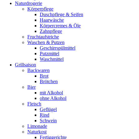
Naturdrogerie
Körperpflege
Duschpflege & Seifen
Haarwäsche
Körpercremes & Öle
Zahnpflege
Fruchtaufstriche
Waschen & Putzen
Geschirrspülmittel
Putzmittel
Waschmittel
Grillsaison
Backwaren
Brot
Brötchen
Bier
mit Alkohol
ohne Alkohol
Fleisch
Geflügel
Rind
Schwein
Limonade
Naturkost
Fertiggerichte