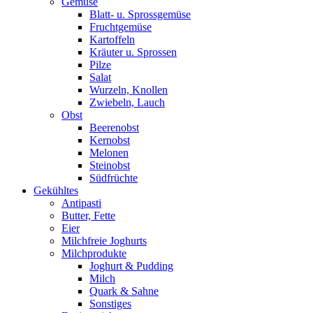
Gemüse
Blatt- u. Sprossgemüse
Fruchtgemüse
Kartoffeln
Kräuter u. Sprossen
Pilze
Salat
Wurzeln, Knollen
Zwiebeln, Lauch
Obst
Beerenobst
Kernobst
Melonen
Steinobst
Südfrüchte
Gekühltes
Antipasti
Butter, Fette
Eier
Milchfreie Joghurts
Milchprodukte
Joghurt & Pudding
Milch
Quark & Sahne
Sonstiges