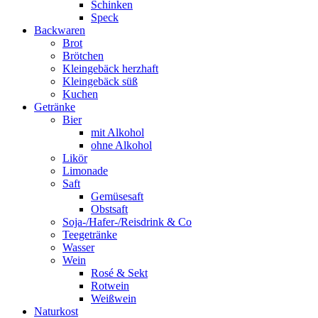
Schinken
Speck
Backwaren
Brot
Brötchen
Kleingebäck herzhaft
Kleingebäck süß
Kuchen
Getränke
Bier
mit Alkohol
ohne Alkohol
Likör
Limonade
Saft
Gemüsesaft
Obstsaft
Soja-/Hafer-/Reisdrink & Co
Teegetränke
Wasser
Wein
Rosé & Sekt
Rotwein
Weißwein
Naturkost