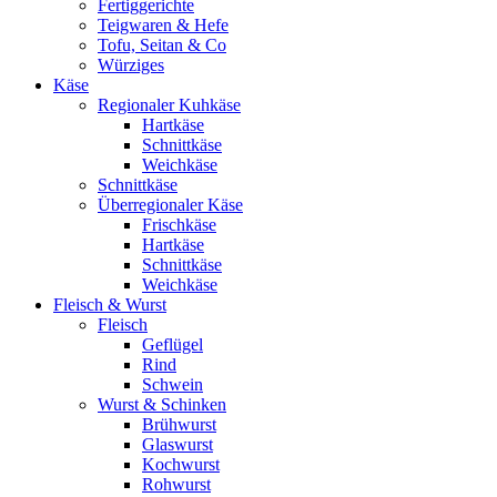
Fertiggerichte
Teigwaren & Hefe
Tofu, Seitan & Co
Würziges
Käse
Regionaler Kuhkäse
Hartkäse
Schnittkäse
Weichkäse
Schnittkäse
Überregionaler Käse
Frischkäse
Hartkäse
Schnittkäse
Weichkäse
Fleisch & Wurst
Fleisch
Geflügel
Rind
Schwein
Wurst & Schinken
Brühwurst
Glaswurst
Kochwurst
Rohwurst