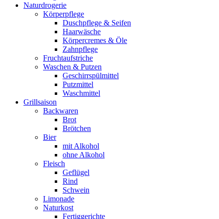
Naturdrogerie
Körperpflege
Duschpflege & Seifen
Haarwäsche
Körpercremes & Öle
Zahnpflege
Fruchtaufstriche
Waschen & Putzen
Geschirrspülmittel
Putzmittel
Waschmittel
Grillsaison
Backwaren
Brot
Brötchen
Bier
mit Alkohol
ohne Alkohol
Fleisch
Geflügel
Rind
Schwein
Limonade
Naturkost
Fertiggerichte