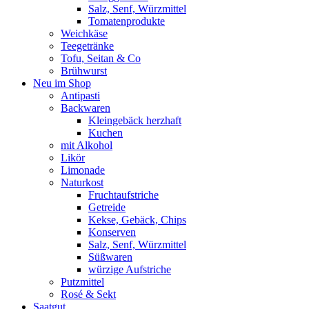
Salz, Senf, Würzmittel
Tomatenprodukte
Weichkäse
Teegetränke
Tofu, Seitan & Co
Brühwurst
Neu im Shop
Antipasti
Backwaren
Kleingebäck herzhaft
Kuchen
mit Alkohol
Likör
Limonade
Naturkost
Fruchtaufstriche
Getreide
Kekse, Gebäck, Chips
Konserven
Salz, Senf, Würzmittel
Süßwaren
würzige Aufstriche
Putzmittel
Rosé & Sekt
Saatgut