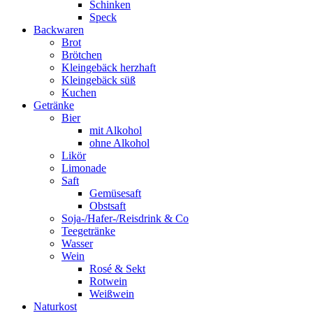
Schinken
Speck
Backwaren
Brot
Brötchen
Kleingebäck herzhaft
Kleingebäck süß
Kuchen
Getränke
Bier
mit Alkohol
ohne Alkohol
Likör
Limonade
Saft
Gemüsesaft
Obstsaft
Soja-/Hafer-/Reisdrink & Co
Teegetränke
Wasser
Wein
Rosé & Sekt
Rotwein
Weißwein
Naturkost