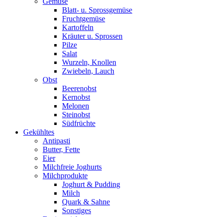
Gemüse
Blatt- u. Sprossgemüse
Fruchtgemüse
Kartoffeln
Kräuter u. Sprossen
Pilze
Salat
Wurzeln, Knollen
Zwiebeln, Lauch
Obst
Beerenobst
Kernobst
Melonen
Steinobst
Südfrüchte
Gekühltes
Antipasti
Butter, Fette
Eier
Milchfreie Joghurts
Milchprodukte
Joghurt & Pudding
Milch
Quark & Sahne
Sonstiges