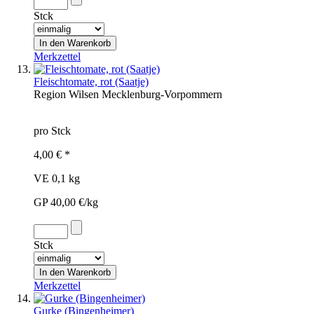
Stck
Merkzettel
Fleischtomate, rot (Saatje)
Region
Wilsen
Mecklenburg-Vorpommern
pro Stck
4,00 € *
VE 0,1 kg
GP 40,00 €/kg
Stck
Merkzettel
Gurke (Bingenheimer)