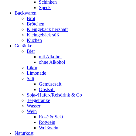
Schinken
Speck
Backwaren
Brot
Brötchen
Kleingebäck herzhaft
Kleingebäck süß
Kuchen
Getränke
Bier
mit Alkohol
ohne Alkohol
Likör
Limonade
Saft
Gemüsesaft
Obstsaft
Soja-/Hafer-/Reisdrink & Co
Teegetränke
Wasser
Wein
Rosé & Sekt
Rotwein
Weißwein
Naturkost