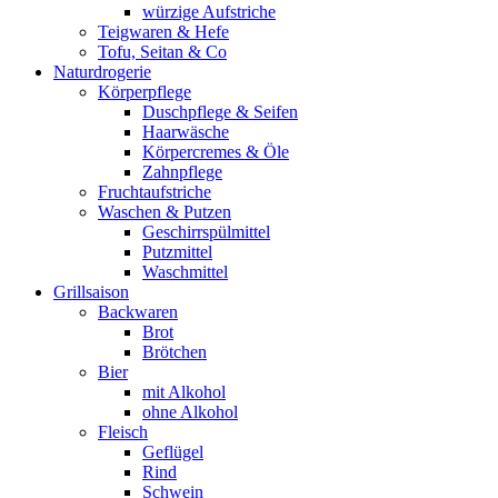
würzige Aufstriche
Teigwaren & Hefe
Tofu, Seitan & Co
Naturdrogerie
Körperpflege
Duschpflege & Seifen
Haarwäsche
Körpercremes & Öle
Zahnpflege
Fruchtaufstriche
Waschen & Putzen
Geschirrspülmittel
Putzmittel
Waschmittel
Grillsaison
Backwaren
Brot
Brötchen
Bier
mit Alkohol
ohne Alkohol
Fleisch
Geflügel
Rind
Schwein