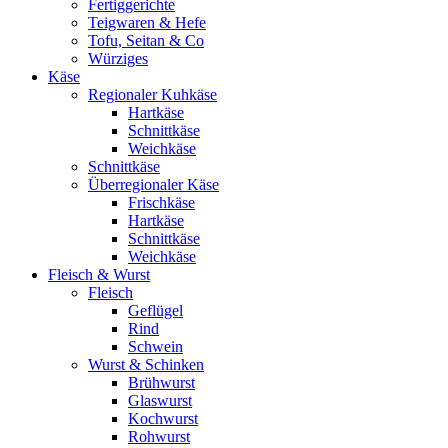
Fertiggerichte
Teigwaren & Hefe
Tofu, Seitan & Co
Würziges
Käse
Regionaler Kuhkäse
Hartkäse
Schnittkäse
Weichkäse
Schnittkäse
Überregionaler Käse
Frischkäse
Hartkäse
Schnittkäse
Weichkäse
Fleisch & Wurst
Fleisch
Geflügel
Rind
Schwein
Wurst & Schinken
Brühwurst
Glaswurst
Kochwurst
Rohwurst