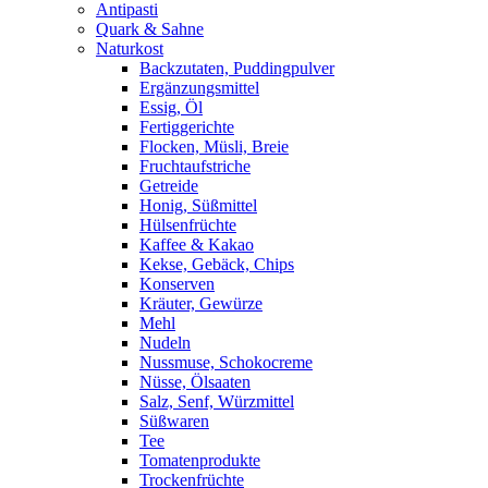
Antipasti
Quark & Sahne
Naturkost
Backzutaten, Puddingpulver
Ergänzungsmittel
Essig, Öl
Fertiggerichte
Flocken, Müsli, Breie
Fruchtaufstriche
Getreide
Honig, Süßmittel
Hülsenfrüchte
Kaffee & Kakao
Kekse, Gebäck, Chips
Konserven
Kräuter, Gewürze
Mehl
Nudeln
Nussmuse, Schokocreme
Nüsse, Ölsaaten
Salz, Senf, Würzmittel
Süßwaren
Tee
Tomatenprodukte
Trockenfrüchte