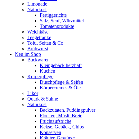
Limonade
Naturkost
Fertiggerichte
Salz, Senf, Würzmittel
Tomatenprodukte
Weichkäse
Teegetränke
Tofu, Seitan & Co
Brühwurst
Neu im Shop
Backwaren
Kleingebäck herzhaft
Kuchen
Körperpflege
Duschpflege & Seifen
Körpercremes & Öle
Likör
Quark & Sahne
Naturkost
Backzutaten, Puddingpulver
Flocken, Müsli, Breie
Fruchtaufstriche
Kekse, Gebäck, Chips
Konserven
Kräuter, Gewürze