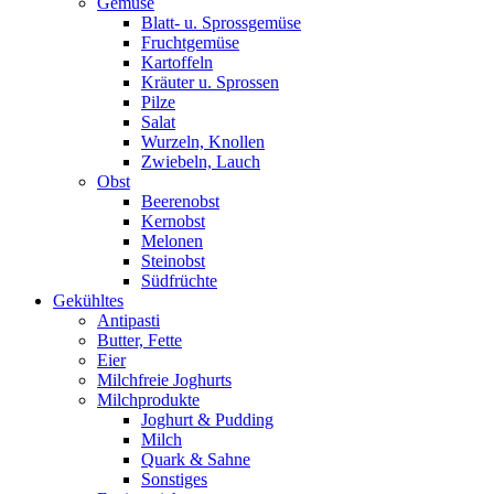
Gemüse
Blatt- u. Sprossgemüse
Fruchtgemüse
Kartoffeln
Kräuter u. Sprossen
Pilze
Salat
Wurzeln, Knollen
Zwiebeln, Lauch
Obst
Beerenobst
Kernobst
Melonen
Steinobst
Südfrüchte
Gekühltes
Antipasti
Butter, Fette
Eier
Milchfreie Joghurts
Milchprodukte
Joghurt & Pudding
Milch
Quark & Sahne
Sonstiges