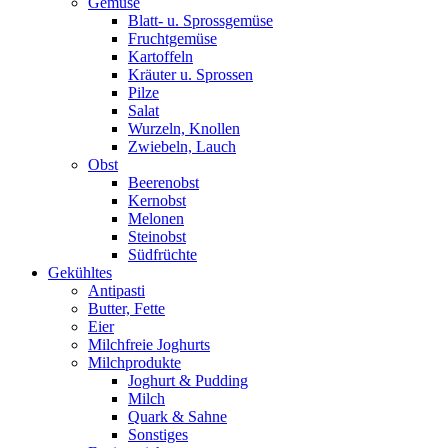
Gemüse
Blatt- u. Sprossgemüse
Fruchtgemüse
Kartoffeln
Kräuter u. Sprossen
Pilze
Salat
Wurzeln, Knollen
Zwiebeln, Lauch
Obst
Beerenobst
Kernobst
Melonen
Steinobst
Südfrüchte
Gekühltes
Antipasti
Butter, Fette
Eier
Milchfreie Joghurts
Milchprodukte
Joghurt & Pudding
Milch
Quark & Sahne
Sonstiges