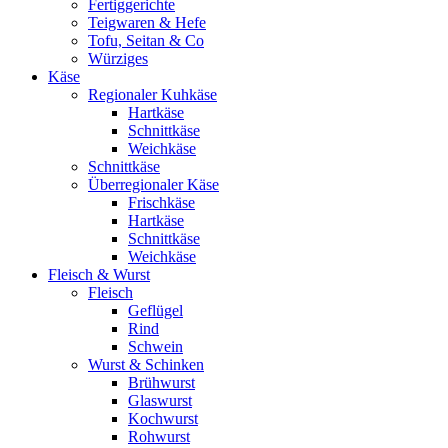
Fertiggerichte
Teigwaren & Hefe
Tofu, Seitan & Co
Würziges
Käse
Regionaler Kuhkäse
Hartkäse
Schnittkäse
Weichkäse
Schnittkäse
Überregionaler Käse
Frischkäse
Hartkäse
Schnittkäse
Weichkäse
Fleisch & Wurst
Fleisch
Geflügel
Rind
Schwein
Wurst & Schinken
Brühwurst
Glaswurst
Kochwurst
Rohwurst