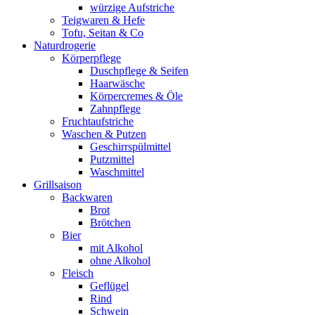
würzige Aufstriche
Teigwaren & Hefe
Tofu, Seitan & Co
Naturdrogerie
Körperpflege
Duschpflege & Seifen
Haarwäsche
Körpercremes & Öle
Zahnpflege
Fruchtaufstriche
Waschen & Putzen
Geschirrspülmittel
Putzmittel
Waschmittel
Grillsaison
Backwaren
Brot
Brötchen
Bier
mit Alkohol
ohne Alkohol
Fleisch
Geflügel
Rind
Schwein