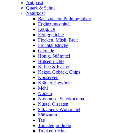
Antipasti
Quark & Sahne
Naturkost
Backzutaten, Puddingpulver
Ergänzungsmittel
Essig, Öl
Fertiggerichte
Flocken, Müsli, Breie
Fruchtaufstriche
Getreide
Honig, Süßmittel
Hülsenfrüchte
Kaffee & Kakao
Kekse, Gebäck, Chips
Konserven
Kräuter, Gewürze
Mehl
Nudeln
Nussmuse, Schokocreme
Nüsse, Ölsaaten
Salz, Senf, Würzmittel
Süßwaren
Tee
Tomatenprodukte
Trockenfrüchte