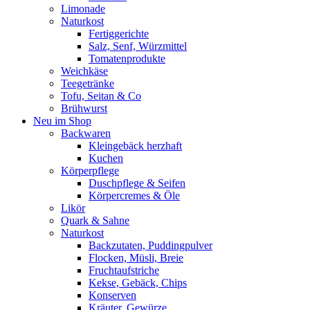
Limonade
Naturkost
Fertiggerichte
Salz, Senf, Würzmittel
Tomatenprodukte
Weichkäse
Teegetränke
Tofu, Seitan & Co
Brühwurst
Neu im Shop
Backwaren
Kleingebäck herzhaft
Kuchen
Körperpflege
Duschpflege & Seifen
Körpercremes & Öle
Likör
Quark & Sahne
Naturkost
Backzutaten, Puddingpulver
Flocken, Müsli, Breie
Fruchtaufstriche
Kekse, Gebäck, Chips
Konserven
Kräuter, Gewürze