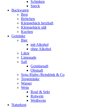
Schinken
Speck
Backwaren
Brot
Brötchen
Kleingebäck herzhaft
Kleingebäck süß
Kuchen
Getränke
Bier
mit Alkohol
ohne Alkohol
Likör
Limonade
Saft
Gemüsesaft
Obstsaft
Soja-/Hafer-/Reisdrink & Co
Teegetränke
Wasser
Wein
Rosé & Sekt
Rotwein
Weißwein
Naturkost