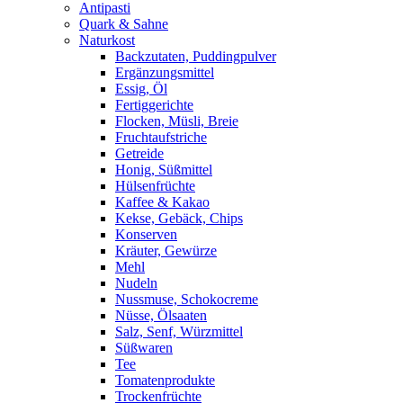
Antipasti
Quark & Sahne
Naturkost
Backzutaten, Puddingpulver
Ergänzungsmittel
Essig, Öl
Fertiggerichte
Flocken, Müsli, Breie
Fruchtaufstriche
Getreide
Honig, Süßmittel
Hülsenfrüchte
Kaffee & Kakao
Kekse, Gebäck, Chips
Konserven
Kräuter, Gewürze
Mehl
Nudeln
Nussmuse, Schokocreme
Nüsse, Ölsaaten
Salz, Senf, Würzmittel
Süßwaren
Tee
Tomatenprodukte
Trockenfrüchte