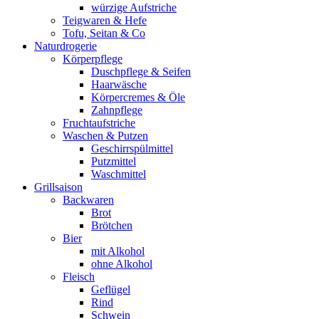
würzige Aufstriche
Teigwaren & Hefe
Tofu, Seitan & Co
Naturdrogerie
Körperpflege
Duschpflege & Seifen
Haarwäsche
Körpercremes & Öle
Zahnpflege
Fruchtaufstriche
Waschen & Putzen
Geschirrspülmittel
Putzmittel
Waschmittel
Grillsaison
Backwaren
Brot
Brötchen
Bier
mit Alkohol
ohne Alkohol
Fleisch
Geflügel
Rind
Schwein