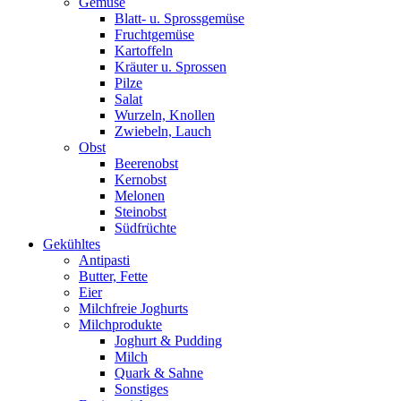
Gemüse
Blatt- u. Sprossgemüse
Fruchtgemüse
Kartoffeln
Kräuter u. Sprossen
Pilze
Salat
Wurzeln, Knollen
Zwiebeln, Lauch
Obst
Beerenobst
Kernobst
Melonen
Steinobst
Südfrüchte
Gekühltes
Antipasti
Butter, Fette
Eier
Milchfreie Joghurts
Milchprodukte
Joghurt & Pudding
Milch
Quark & Sahne
Sonstiges