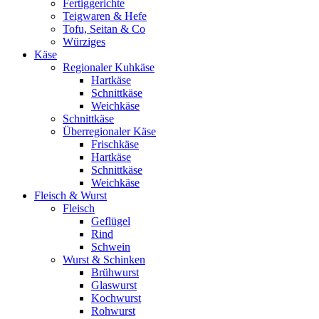
Fertiggerichte
Teigwaren & Hefe
Tofu, Seitan & Co
Würziges
Käse
Regionaler Kuhkäse
Hartkäse
Schnittkäse
Weichkäse
Schnittkäse
Überregionaler Käse
Frischkäse
Hartkäse
Schnittkäse
Weichkäse
Fleisch & Wurst
Fleisch
Geflügel
Rind
Schwein
Wurst & Schinken
Brühwurst
Glaswurst
Kochwurst
Rohwurst