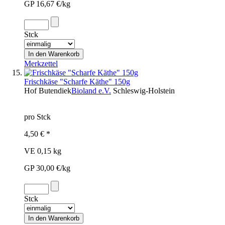
GP 16,67 €/kg
Stck
Merkzettel
Frischkäse "Scharfe Käthe" 150g
Hof Butendiek
Bioland e.V.
Schleswig-Holstein
pro Stck
4,50 € *
VE 0,15 kg
GP 30,00 €/kg
Stck