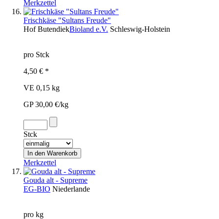
Merkzettel
Frischkäse "Sultans Freude"
Hof Butendiek
Bioland e.V.
Schleswig-Holstein
pro Stck
4,50 € *
VE 0,15 kg
GP 30,00 €/kg
Stck
Merkzettel
Gouda alt - Supreme
EG-BIO
Niederlande
pro kg