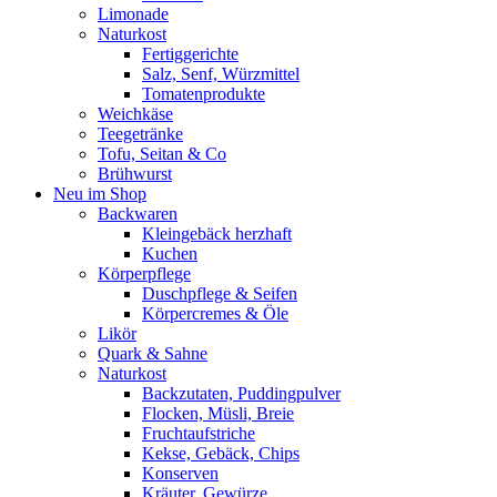
Limonade
Naturkost
Fertiggerichte
Salz, Senf, Würzmittel
Tomatenprodukte
Weichkäse
Teegetränke
Tofu, Seitan & Co
Brühwurst
Neu im Shop
Backwaren
Kleingebäck herzhaft
Kuchen
Körperpflege
Duschpflege & Seifen
Körpercremes & Öle
Likör
Quark & Sahne
Naturkost
Backzutaten, Puddingpulver
Flocken, Müsli, Breie
Fruchtaufstriche
Kekse, Gebäck, Chips
Konserven
Kräuter, Gewürze