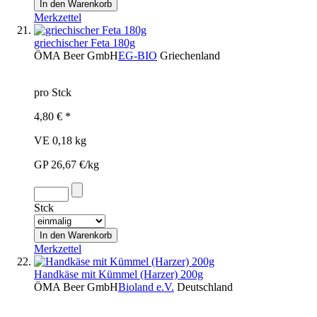
Merkzettel
griechischer Feta 180g
ÖMA Beer GmbH
EG-BIO
Griechenland
pro Stck
4,80 € *
VE 0,18 kg
GP 26,67 €/kg
Stck
Merkzettel
Handkäse mit Kümmel (Harzer) 200g
ÖMA Beer GmbH
Bioland e.V.
Deutschland