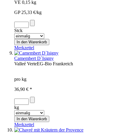
VE 0,15 kg
GP 25,33 €/kg
Stck
Merkzettel
Camembert D`Isigny
Valleé Verte
EG-Bio
Frankreich
pro kg
36,90 € *
kg
Merkzettel