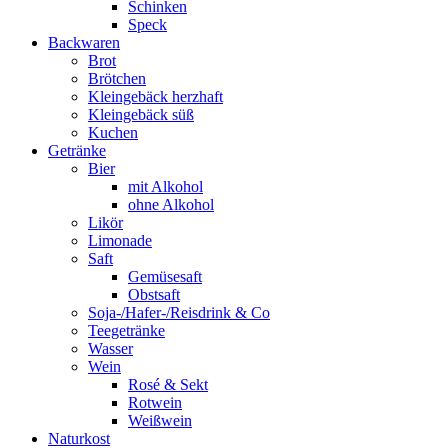
Schinken
Speck
Backwaren
Brot
Brötchen
Kleingebäck herzhaft
Kleingebäck süß
Kuchen
Getränke
Bier
mit Alkohol
ohne Alkohol
Likör
Limonade
Saft
Gemüsesaft
Obstsaft
Soja-/Hafer-/Reisdrink & Co
Teegetränke
Wasser
Wein
Rosé & Sekt
Rotwein
Weißwein
Naturkost