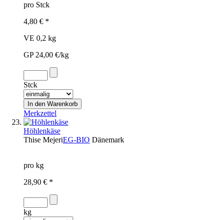
pro Stck
4,80 € *
VE 0,2 kg
GP 24,00 €/kg
Stck
Merkzettel
Höhlenkäse
Thise Mejeri
EG-BIO
Dänemark
pro kg
28,90 € *
kg