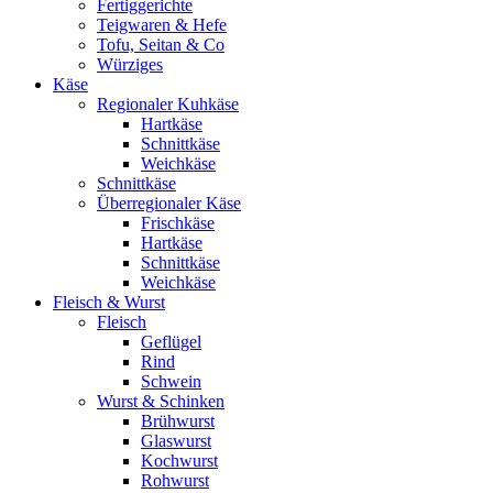
Fertiggerichte
Teigwaren & Hefe
Tofu, Seitan & Co
Würziges
Käse
Regionaler Kuhkäse
Hartkäse
Schnittkäse
Weichkäse
Schnittkäse
Überregionaler Käse
Frischkäse
Hartkäse
Schnittkäse
Weichkäse
Fleisch & Wurst
Fleisch
Geflügel
Rind
Schwein
Wurst & Schinken
Brühwurst
Glaswurst
Kochwurst
Rohwurst