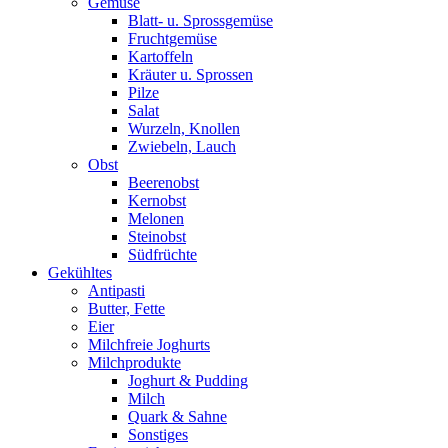
Gemüse
Blatt- u. Sprossgemüse
Fruchtgemüse
Kartoffeln
Kräuter u. Sprossen
Pilze
Salat
Wurzeln, Knollen
Zwiebeln, Lauch
Obst
Beerenobst
Kernobst
Melonen
Steinobst
Südfrüchte
Gekühltes
Antipasti
Butter, Fette
Eier
Milchfreie Joghurts
Milchprodukte
Joghurt & Pudding
Milch
Quark & Sahne
Sonstiges