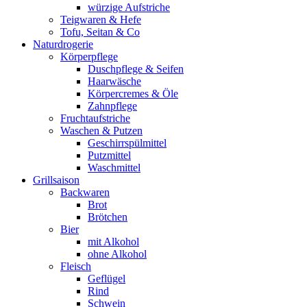
würzige Aufstriche
Teigwaren & Hefe
Tofu, Seitan & Co
Naturdrogerie
Körperpflege
Duschpflege & Seifen
Haarwäsche
Körpercremes & Öle
Zahnpflege
Fruchtaufstriche
Waschen & Putzen
Geschirrspülmittel
Putzmittel
Waschmittel
Grillsaison
Backwaren
Brot
Brötchen
Bier
mit Alkohol
ohne Alkohol
Fleisch
Geflügel
Rind
Schwein