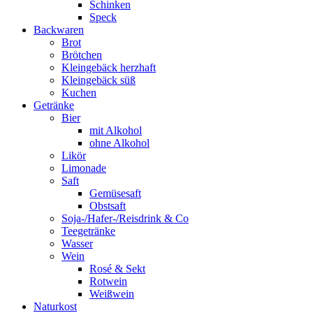
Schinken
Speck
Backwaren
Brot
Brötchen
Kleingebäck herzhaft
Kleingebäck süß
Kuchen
Getränke
Bier
mit Alkohol
ohne Alkohol
Likör
Limonade
Saft
Gemüsesaft
Obstsaft
Soja-/Hafer-/Reisdrink & Co
Teegetränke
Wasser
Wein
Rosé & Sekt
Rotwein
Weißwein
Naturkost