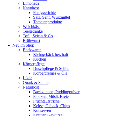
Limonade
Naturkost
Fertiggerichte
Salz, Senf, Würzmittel
Tomatenprodukte
Weichkäse
Teegetränke
Tofu, Seitan & Co
Brühwurst
Neu im Shop
Backwaren
Kleingebäck herzhaft
Kuchen
Körperpflege
Duschpflege & Seifen
Körpercremes & Öle
Likör
Quark & Sahne
Naturkost
Backzutaten, Puddingpulver
Flocken, Müsli, Breie
Fruchtaufstriche
Kekse, Gebäck, Chips
Konserven
Kräuter, Gewürze