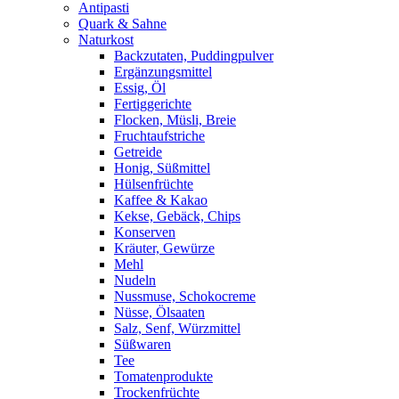
Antipasti
Quark & Sahne
Naturkost
Backzutaten, Puddingpulver
Ergänzungsmittel
Essig, Öl
Fertiggerichte
Flocken, Müsli, Breie
Fruchtaufstriche
Getreide
Honig, Süßmittel
Hülsenfrüchte
Kaffee & Kakao
Kekse, Gebäck, Chips
Konserven
Kräuter, Gewürze
Mehl
Nudeln
Nussmuse, Schokocreme
Nüsse, Ölsaaten
Salz, Senf, Würzmittel
Süßwaren
Tee
Tomatenprodukte
Trockenfrüchte