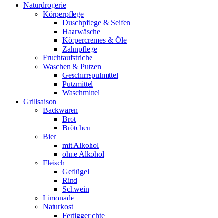
Naturdrogerie
Körperpflege
Duschpflege & Seifen
Haarwäsche
Körpercremes & Öle
Zahnpflege
Fruchtaufstriche
Waschen & Putzen
Geschirrspülmittel
Putzmittel
Waschmittel
Grillsaison
Backwaren
Brot
Brötchen
Bier
mit Alkohol
ohne Alkohol
Fleisch
Geflügel
Rind
Schwein
Limonade
Naturkost
Fertiggerichte