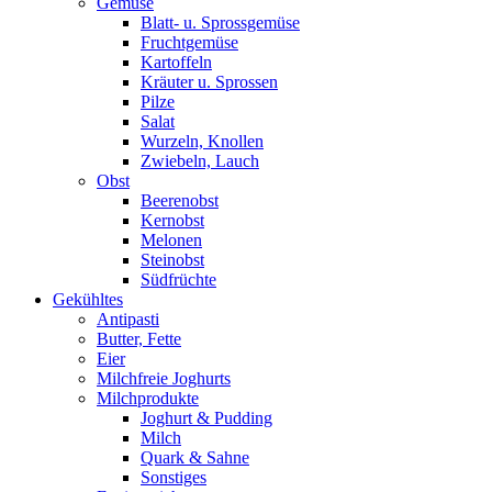
Gemüse
Blatt- u. Sprossgemüse
Fruchtgemüse
Kartoffeln
Kräuter u. Sprossen
Pilze
Salat
Wurzeln, Knollen
Zwiebeln, Lauch
Obst
Beerenobst
Kernobst
Melonen
Steinobst
Südfrüchte
Gekühltes
Antipasti
Butter, Fette
Eier
Milchfreie Joghurts
Milchprodukte
Joghurt & Pudding
Milch
Quark & Sahne
Sonstiges