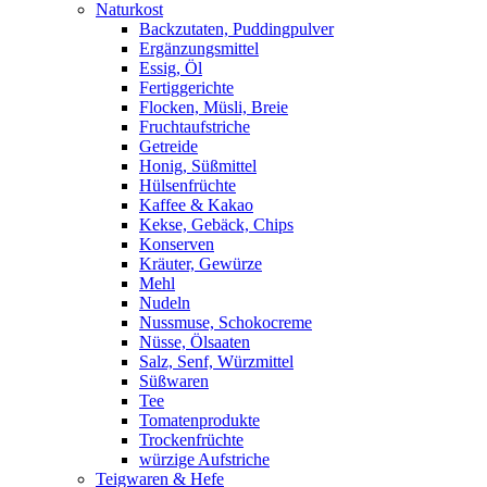
Naturkost
Backzutaten, Puddingpulver
Ergänzungsmittel
Essig, Öl
Fertiggerichte
Flocken, Müsli, Breie
Fruchtaufstriche
Getreide
Honig, Süßmittel
Hülsenfrüchte
Kaffee & Kakao
Kekse, Gebäck, Chips
Konserven
Kräuter, Gewürze
Mehl
Nudeln
Nussmuse, Schokocreme
Nüsse, Ölsaaten
Salz, Senf, Würzmittel
Süßwaren
Tee
Tomatenprodukte
Trockenfrüchte
würzige Aufstriche
Teigwaren & Hefe