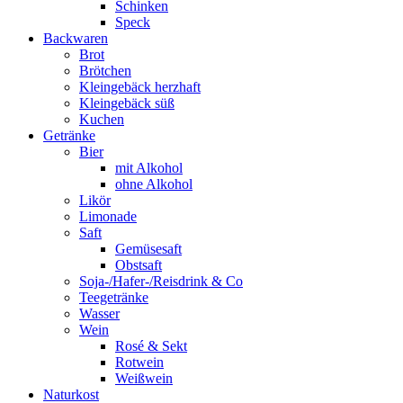
Schinken
Speck
Backwaren
Brot
Brötchen
Kleingebäck herzhaft
Kleingebäck süß
Kuchen
Getränke
Bier
mit Alkohol
ohne Alkohol
Likör
Limonade
Saft
Gemüsesaft
Obstsaft
Soja-/Hafer-/Reisdrink & Co
Teegetränke
Wasser
Wein
Rosé & Sekt
Rotwein
Weißwein
Naturkost