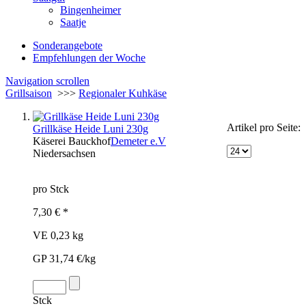
Bingenheimer
Saatje
Sonderangebote
Empfehlungen der Woche
Navigation scrollen
Grillsaison
>>>
Regionaler Kuhkäse
Artikel pro Seite:
Grillkäse Heide Luni 230g
Käserei Bauckhof
Demeter e.V
Niedersachsen
pro Stck
7,30 € *
VE 0,23 kg
GP 31,74 €/kg
Stck