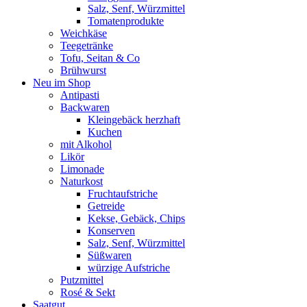
Salz, Senf, Würzmittel
Tomatenprodukte
Weichkäse
Teegetränke
Tofu, Seitan & Co
Brühwurst
Neu im Shop
Antipasti
Backwaren
Kleingebäck herzhaft
Kuchen
mit Alkohol
Likör
Limonade
Naturkost
Fruchtaufstriche
Getreide
Kekse, Gebäck, Chips
Konserven
Salz, Senf, Würzmittel
Süßwaren
würzige Aufstriche
Putzmittel
Rosé & Sekt
Saatgut