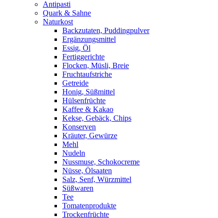
Antipasti
Quark & Sahne
Naturkost
Backzutaten, Puddingpulver
Ergänzungsmittel
Essig, Öl
Fertiggerichte
Flocken, Müsli, Breie
Fruchtaufstriche
Getreide
Honig, Süßmittel
Hülsenfrüchte
Kaffee & Kakao
Kekse, Gebäck, Chips
Konserven
Kräuter, Gewürze
Mehl
Nudeln
Nussmuse, Schokocreme
Nüsse, Ölsaaten
Salz, Senf, Würzmittel
Süßwaren
Tee
Tomatenprodukte
Trockenfrüchte