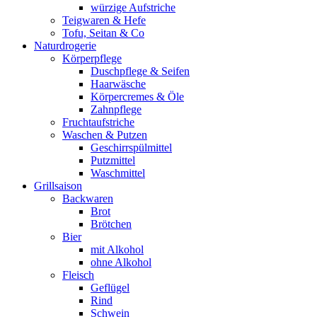
würzige Aufstriche
Teigwaren & Hefe
Tofu, Seitan & Co
Naturdrogerie
Körperpflege
Duschpflege & Seifen
Haarwäsche
Körpercremes & Öle
Zahnpflege
Fruchtaufstriche
Waschen & Putzen
Geschirrspülmittel
Putzmittel
Waschmittel
Grillsaison
Backwaren
Brot
Brötchen
Bier
mit Alkohol
ohne Alkohol
Fleisch
Geflügel
Rind
Schwein