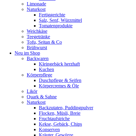
Limonade
Naturkost
Fertiggerichte
Salz, Senf, Würzmittel
Tomatenprodukte
Weichkäse
Teegetränke
Tofu, Seitan & Co
Brühwurst
Neu im Shop
Backwaren
Kleingebäck herzhaft
Kuchen
Körperpflege
Duschpflege & Seifen
Körpercremes & Öle
Likör
Quark & Sahne
Naturkost
Backzutaten, Puddingpulver
Flocken, Müsli, Breie
Fruchtaufstriche
Kekse, Gebäck, Chips
Konserven
Kräuter, Gewürze