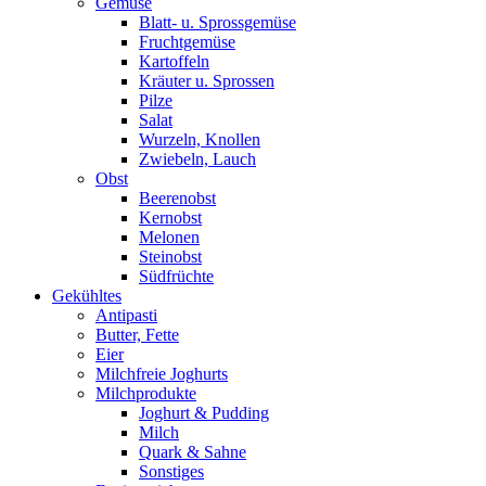
Gemüse
Blatt- u. Sprossgemüse
Fruchtgemüse
Kartoffeln
Kräuter u. Sprossen
Pilze
Salat
Wurzeln, Knollen
Zwiebeln, Lauch
Obst
Beerenobst
Kernobst
Melonen
Steinobst
Südfrüchte
Gekühltes
Antipasti
Butter, Fette
Eier
Milchfreie Joghurts
Milchprodukte
Joghurt & Pudding
Milch
Quark & Sahne
Sonstiges