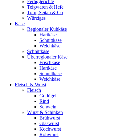
Fertiggerichte
Teigwaren & Hefe
Tofu, Seitan & Co
Würziges
Käse
Regionaler Kuhkäse
Hartkäse
Schnittkäse
Weichkäse
Schnittkäse
Überregionaler Käse
Frischkäse
Hartkäse
Schnittkäse
Weichkäse
Fleisch & Wurst
Fleisch
Geflügel
Rind
Schwein
Wurst & Schinken
Brühwurst
Glaswurst
Kochwurst
Rohwurst