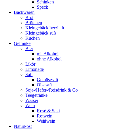
Schinken
Speck
Backwaren
Brot
Brötchen
Kleingebäck herzhaft
Kleingebäck süß
Kuchen
Getränke
Bier
mit Alkohol
ohne Alkohol
Likör
Limonade
Saft
Gemüsesaft
Obstsaft
Soja-/Hafer-/Reisdrink & Co
Teegetränke
Wasser
Wein
Rosé & Sekt
Rotwein
Weißwein
Naturkost